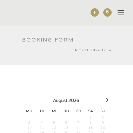
BOOKING FORM
Home
/
Booking Form
›
August
2026
MO
DI
MI
DO
FR
SA
SO
1
2
3
4
5
6
7
8
9
10
11
12
13
14
15
16
17
18
19
20
21
22
23