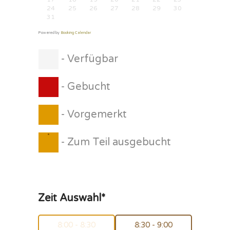
24
25
26
27
28
29
30
31
Powered by
Booking Calendar
-
Verfügbar
-
Gebucht
-
Vorgemerkt
·
-
Zum Teil ausgebucht
Zeit Auswahl*
8:00 - 8:30
8:30 - 9:00