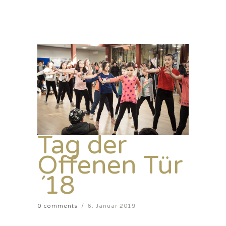
Tag der
Offenen Tür
´18
0 comments
/
6. Januar 2019