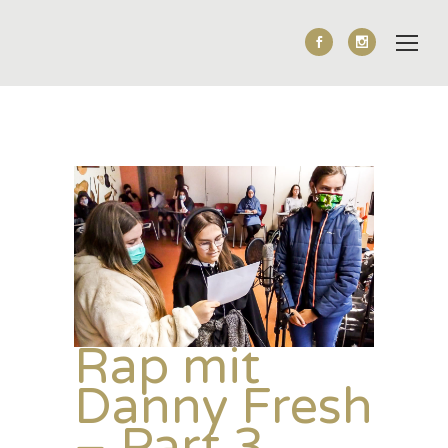
Rap mit
Danny Fresh
– Part 3